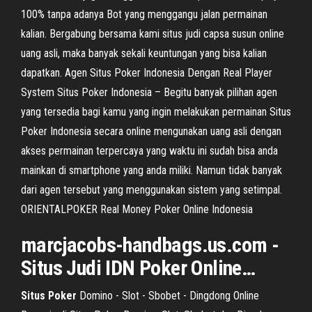
100% tanpa adanya Bot yang menggangu jalan permainan
kalian. Bergabung bersama kami situs judi capsa susun online
uang asli, maka banyak sekali keuntungan yang bisa kalian
dapatkan. Agen Situs Poker Indonesia Dengan Real Player
System Situs Poker Indonesia – Begitu banyak pilihan agen
yang tersedia bagi kamu yang ingin melakukan permainan Situs
Poker Indonesia secara online mengunakan uang asli dengan
akses permainan terpercaya yang waktu ini sudah bisa anda
mainkan di smartphone yang anda miliki. Namun tidak banyak
dari agen tersebut yang menggunakan sistem yang setimpal.
ORIENTALPOKER Real Money Poker Online Indonesia
marcjacobs-handbags.us.com -
Situs
Judi IDN
Poker
Online
…
Situs Poker
Domino - Slot - Sbobet - Dingdong Online