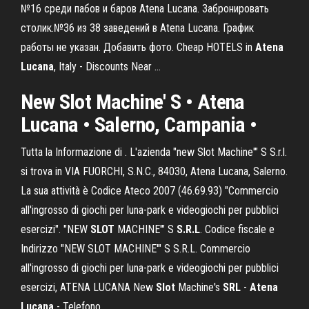
№16 среди пабов и баров Atena Lucana. Забронировать
столик.№36 из 38 заведений в Atena Lucana. График
работы не указан. Добавить фото. Cheap HOTELS in
Atena
Lucana
, Italy - Discounts Near …
New
Slot
Machine' S •
Atena
Lucana
• Salerno, Campania •
Tutta la Informazione di . L'azienda "new Slot Machine'" S S.r.l.
si trova in VIA FUORCHI, S.N.C., 84030, Atena Lucana, Salerno.
La sua attività è Codice Ateco 2007 (46.69.93) "Commercio
all'ingrosso di giochi per luna-park e videogiochi per pubblici
esercizi". "NEW
SLOT
MACHINE'" S
S.R.L
. Codice fiscale e
Indirizzo "NEW SLOT MACHINE'" S S.R.L. Commercio
all'ingrosso di giochi per luna-park e videogiochi per pubblici
esercizi, ATENA LUCANA New
Slot
Machine's
SRL
-
Atena
Lucana
- Telefono