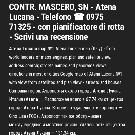
CONTR. MASCERO, SN - Atena
Lucana - Telefono ☎ 0975
71325 - con pianificatore di rotta
- Scrivi una recensione
Atena
Lucana
map №1 Atena Lucana map (Italy) - from
world leaders of maps engines: plan and satellite view;
address search; streets names and panorama views,
directions in most of cities.Google map of Atena Lucana №1
with view from satellites and plan view - streets and houses.
Campania region. Аэропорты около города
Атена
-Лукана,
Италия (
Atena
_… Расположен всего в 67.74 км от центра
города Атена-Лукана. Второй по удаленности аэропорт —
Gino Lisa (FOG) . Аэропорт так же обслуживает
международные и местные рейсы. Удаленность от центра
города Атена-Лукана — 131.34 км.