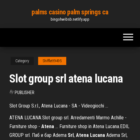
Skip
palms casino palm springs ca
to
bingohwibsb.netlify.app
the
content
Category
Shifflett9495
Slot group srl atena lucana
By
PUBLISHER
Slot Group S.r.l., Atena Lucana - SA - Videogiochi ...
ATENA LUCANA.Slot group srl. Arredamenti Marmo Achille -
Furniture shop -
Atena
… Furniture shop in Atena Lucana.EDIL
GROUP srl. Паб и бар Adema
Srl
,
Atena
Lucana
Adema Srl,